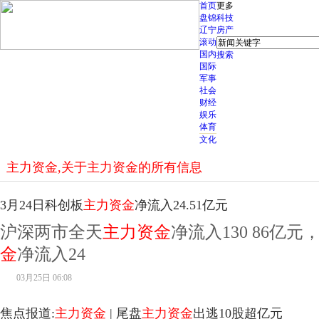
首页
更多
盘锦
科技
辽宁
房产
滚动
国内
搜索
国际
军事
社会
财经
娱乐
体育
文化
主力资金,关于主力资金的所有信息
3月24日科创板
主力资金
净流入24.51亿元
沪深两市全天
主力资金
净流入130 86亿
金
净流入24
03月25日 06:08
焦点报道:
主力资金
| 尾盘
主力资金
出逃10股超亿元