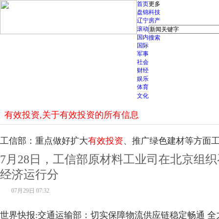
首页
更多
盘锦
科技
辽宁
房产
滚动
国内
搜索
国际
军事
社会
财经
娱乐
体育
文化
有效投资,关于有效投资的所有信息
工信部：重点做好扩大
有效投资
、推广绿色建材等方面
7月28日，工信部原材料工业司在北京组
经济运行分
07月29日 07:32
世界快报:交通运输部：切实保障物流供应链稳定畅通 全