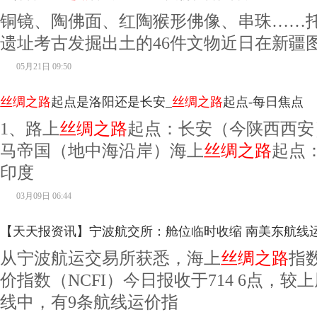
铜镜、陶佛面、红陶猴形佛像、串珠……
遗址考古发掘出土的46件文物近日在新疆
05月21日 09:50
丝绸之路
起点是洛阳还是长安_
丝绸之路
起点-每日焦点
1、路上
丝绸之路
起点：长安（今陕西西安
马帝国（地中海沿岸）海上
丝绸之路
起点
印度
03月09日 06:44
【天天报资讯】宁波航交所：舱位临时收缩 南美东航线运价
从宁波航运交易所获悉，海上
丝绸之路
指
价指数（NCFI）今日报收于714 6点，较上
线中，有9条航线运价指