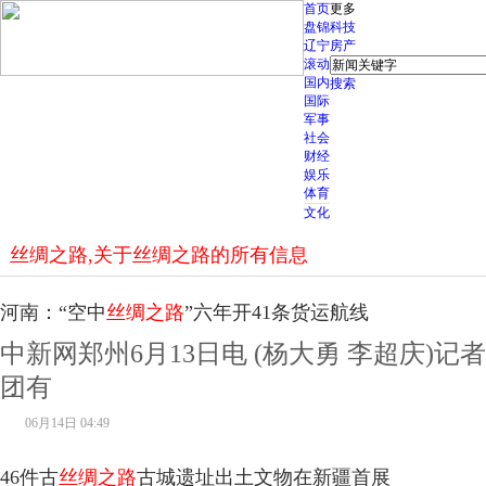
首页
更多
盘锦
科技
辽宁
房产
滚动
国内
搜索
国际
军事
社会
财经
娱乐
体育
文化
丝绸之路,关于丝绸之路的所有信息
河南：“空中
丝绸之路
”六年开41条货运航线
中新网郑州6月13日电 (杨大勇 李超庆)记
团有
06月14日 04:49
46件古
丝绸之路
古城遗址出土文物在新疆首展