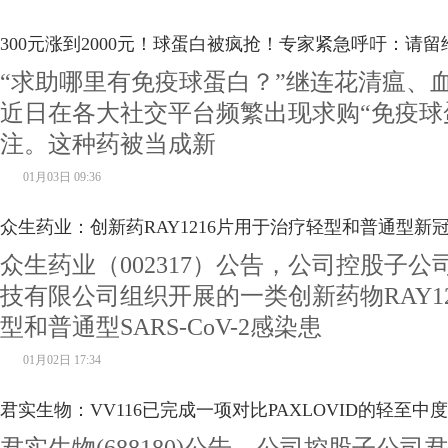
300元涨到2000元！球蛋白被疯抢！专家紧急呼吁：请
“求助哪里有免疫球蛋白？”继连花清瘟、
近日在各大社交平台频繁出现求购“免疫球
注。这种药被当成新
01月03日 09:36
众生药业：创新药RAY1216片用于治疗轻型和普通型新
众生药业（002317）公告，公司控股子
验全部
患者
入组_热闻
技有限公司组织开展的一类创新药物RAY1
型和普通型SARS-CoV-2感染患
01月02日 17:34
君实生物：VV116已完成一项对比PAXLOVID的轻至中度CO