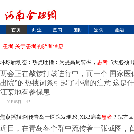
首页
商业
国内
国际
宏观
金融
患者,关于患者的所有信息
环球新动态：热点吐槽：为提高周转率，
患者
15天必须
两会正在敲锣打鼓进行中，而一个 国家医
数无限制性政策
出院”的热搜词条引起了小编的注意 这是
江某地有参保患
03月06日 11:15
焦点播报:网传青岛一医院发现3例XBB病毒
患者
？院方回
近日，在青岛各个群中流传着一张截图，截