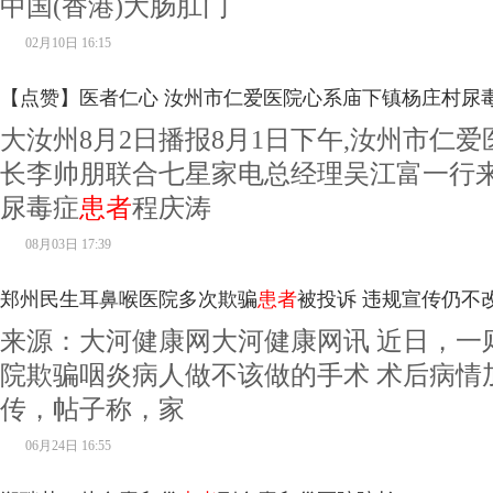
中国(香港)大肠肛门
02月10日 16:15
【点赞】医者仁心 汝州市仁爱医院心系庙下镇杨庄村尿
大汝州8月2日播报8月1日下午,汝州市仁
长李帅朋联合七星家电总经理吴江富一行
尿毒症
患者
程庆涛
08月03日 17:39
郑州民生耳鼻喉医院多次欺骗
患者
被投诉 违规宣传仍不
来源：大河健康网大河健康网讯 近日，一
院欺骗咽炎病人做不该做的手术 术后病情
传，帖子称，家
06月24日 16:55