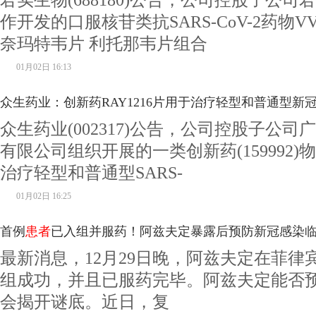
君实生物(688180)公告，公司控股子公
期临床研究
作开发的口服核苷类抗SARS-CoV-2药物V
奈玛特韦片 利托那韦片组合
01月02日 16:13
众生药业：创新药RAY1216片用于治疗轻型和普通型新
众生药业(002317)公告，公司控股子公
验全部
患者
入组
有限公司组织开展的一类创新药(159992)物
治疗轻型和普通型SARS-
01月02日 16:25
首例
患者
已入组并服药！阿兹夫定暴露后预防新冠感染
最新消息，12月29日晚，阿兹夫定在菲律
组成功，并且已服药完毕。阿兹夫定能否
会揭开谜底。近日，复