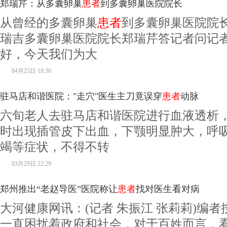
郑瑞芹：从多囊卵巢
患者
到多囊卵巢医院院长
从曾经的多囊卵巢
患者
到多囊卵巢医院院长的
瑞吉多囊卵巢医院院长郑瑞芹答记者问记
好，今天我们为大
04月25日 18:30
驻马店和谐医院："走穴"医生主刀竟误穿
患者
动脉
六旬老人去驻马店和谐医院进行血液透析
时出现插管皮下出血，下颚明显肿大，呼
竭等症状，不得不转
03月29日 22:29
郑州推出“老赵导医”医院称让
患者
找对医生看对病
大河健康网讯：(记者 朱振江 张莉莉)编
一直困扰着政府和社会，对于百姓而言，