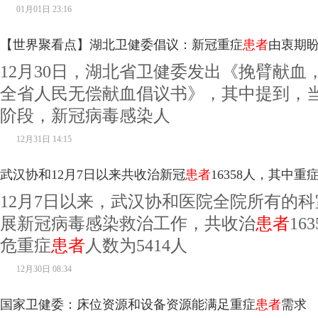
01月01日 23:16
【世界聚看点】湖北卫健委倡议：新冠重症
患者
由衷期
12月30日，湖北省卫健委发出《挽臂献血
全省人民无偿献血倡议书》，其中提到，
阶段，新冠病毒感染人
12月31日 14:15
武汉协和12月7日以来共收治新冠
患者
16358人，其中重
12月7日以来，武汉协和医院全院所有的
快播报
展新冠病毒感染救治工作，共收治
患者
16
危重症
患者
人数为5414人
12月30日 08:34
国家卫健委：床位资源和设备资源能满足重症
患者
需求