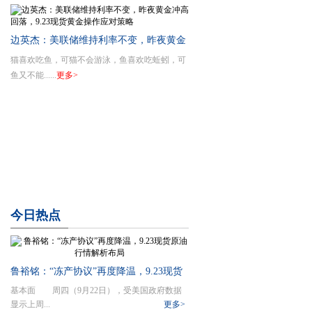
边英杰：美联储维持利率不变，昨夜黄金
猫喜欢吃鱼，可猫不会游泳，鱼喜欢吃蚯蚓，可
冲高回落，9.23现货黄金操作应对策略
鱼又不能......
更多>
今日
热点
鲁裕铭：“冻产协议”再度降温，9.23现货
基本面 周四（9月22日），受美国政府数据
原油行情解析布局
显示上周...
更多>