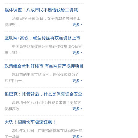
媒体调查：八成市民不愿借钱给工资婊
消费日报 马敏 近日，女子借23名男同事工
资理财...
更多>
互联网+高铁，畅达传媒再获融资赴上市
中国高铁站车媒体公司畅达传媒集团今日宣
布，继1...
更多>
政策组合拳利好楼市 有融网房产抵押项目
就目前的中国市场而言，担保模式成为了
迎热潮
P2P平台一...
更多>
银巴克：托管背后，什么是保障资金安全
高速增长的P2P行业为投资者带来了更加方
的核心？
便和高效...
更多>
大势！招商快车极速狂飙！
2015年5月6日，广州招商快车在华新园开展
了一场华...
更多>