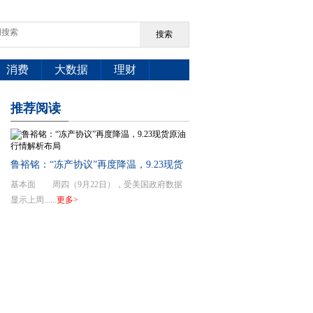
搜索
消费
大数据
理财
推荐
阅读
鲁裕铭：“冻产协议”再度降温，9.23现货
基本面 周四（9月22日），受美国政府数据
原油行情解析布局
显示上周......
更多>