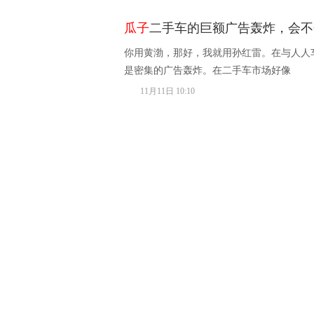
瓜子
二手车的巨额广告轰炸，会不
你用黄渤，那好，我就用孙红雷。在与人人
是密集的广告轰炸。在二手车市场好像
11月11日 10:10