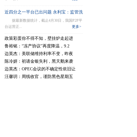
近四分之一平台已出问题 永利宝：监管洗
据最新数据统计，截止4月30日，我国P2P平
牌即将来临
台运营正...
更多>
政策彩蛋你不得不知，壁挂炉走起进
鲁裕铭：“冻产协议”再度降温，9.2
边英杰：美联储维持利率不变，昨夜
陈冷妍：初请金银失利，黑天鹅来袭
边英杰：OPEC会议的不确定性依旧让
汪馨玥：周线收官，谨防黑色星期五