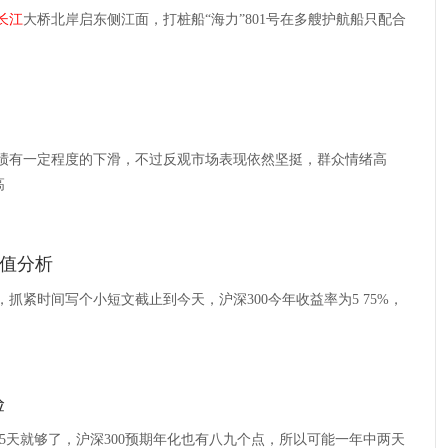
长江
大桥北岸启东侧江面，打桩船“海力”801号在多艘护航船只配合
快报，业绩有一定程度的下滑，不过反观市场表现依然坚挺，群众情绪高
高
值分析
抓紧时间写个小短文截止到今天，沪深300今年收益率为5 75%，
验
，5天就够了，沪深300预期年化也有八九个点，所以可能一年中两天