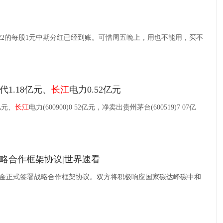
022的每股1元中期分红已经到账。可惜周五晚上，用也不能用，买不
1.18亿元、
长江
电力0.52亿元
亿元、
长江
电力(600900)0 52亿元，净卖出贵州茅台(600519)7 07亿
略合作框架协议|世界速看
金正式签署战略合作框架协议。双方将积极响应国家碳达峰碳中和