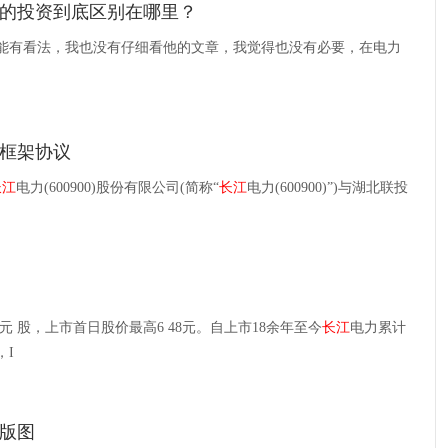
的投资到底区别在哪里？
能有看法，我也没有仔细看他的文章，我觉得也没有必要，在电力
框架协议
长江
电力(600900)股份有限公司(简称“
长江
电力(600900)”)与湖北联投
3元 股，上市首日股价最高6 48元。自上市18余年至今
长江
电力累计
，I
版图