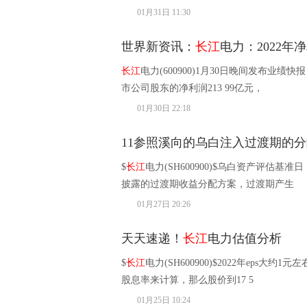
01月31日 11:30
世界新资讯：
长江
电力：2022年净
长江
电力(600900)1月30日晚间发布业绩快
市公司股东的净利润213 99亿元，
01月30日 22:18
11参照溪向的乌白注入过渡期的分
$
长江
电力(SH600900)$乌白资产评估基
披露的过渡期收益分配方案，过渡期产生
01月27日 20:26
天天速递！
长江
电力估值分析
$
长江
电力(SH600900)$2022年eps大
股息率来计算，那么股价到17 5
01月25日 10:24