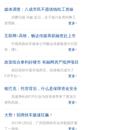
媒体调查：八成市民不愿借钱给工资婊
消费日报 马敏 近日，女子借23名男同事工
资理财...
更多>
互联网+高铁，畅达传媒再获融资赴上市
中国高铁站车媒体公司畅达传媒集团今日宣
布，继1...
更多>
政策组合拳利好楼市 有融网房产抵押项目
就目前的中国市场而言，担保模式成为了
迎热潮
P2P平台一...
更多>
银巴克：托管背后，什么是保障资金安全
高速增长的P2P行业为投资者带来了更加方
的核心？
便和高效...
更多>
大势！招商快车极速狂飙！
2015年5月6日，广州招商快车在华新园开展
了一场华...
更多>