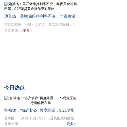
边英杰：美联储维持利率不变，昨夜黄金
猫喜欢吃鱼，可猫不会游泳，鱼喜欢吃蚯蚓，可
冲高回落，9.23现货黄金操作应对策略
鱼又不能......
更多>
今日
热点
鲁裕铭：“冻产协议”再度降温，9.23现货
基本面 周四（9月22日），受美国政府数据
原油行情解析布局
显示上周...
更多>