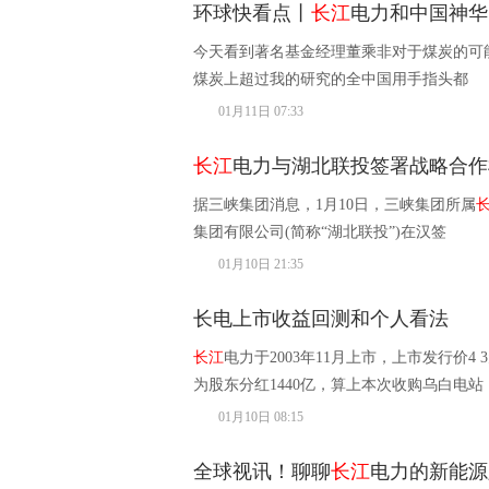
环球快看点丨
长江
电力和中国神华
今天看到著名基金经理董乘非对于煤炭的可
煤炭上超过我的研究的全中国用手指头都
01月11日 07:33
长江
电力与湖北联投签署战略合作
据三峡集团消息，1月10日，三峡集团所属
集团有限公司(简称“湖北联投”)在汉签
01月10日 21:35
长电上市收益回测和个人看法
长江
电力于2003年11月上市，上市发行价4 
为股东分红1440亿，算上本次收购乌白电站
01月10日 08:15
全球视讯！聊聊
长江
电力的新能源