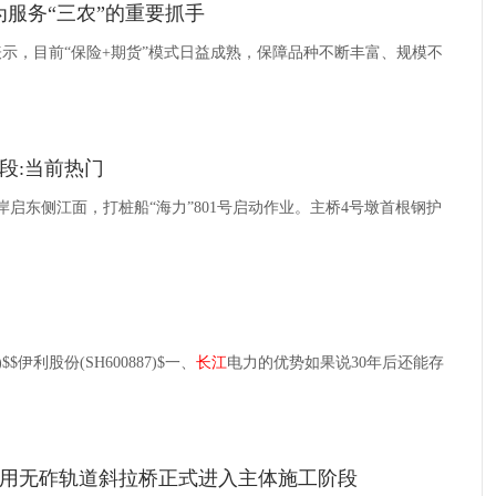
为服务“三农”的重要抓手
表示，目前“保险+期货”模式日益成熟，保障品种不断丰富、规模不
段:当前热门
岸启东侧江面，打桩船“海力”801号启动作业。主桥4号墩首根钢护
8)$$伊利股份(SH600887)$一、
长江
电力的优势如果说30年后还能存
用无砟轨道斜拉桥正式进入主体施工阶段