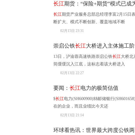
长江
期货：“保险+期货”模式已成
长江
期货产业服务总部总经理李富2月15日
断扩大、模式不断创新、覆盖地域不断
02月15日 23:31
崇启公铁
长江
大桥进入主体施工阶
13日，沪渝蓉高速铁路崇启公铁
长江
大桥北
筒缓缓沉入江底，这标志着该大桥进入
02月13日 22:27
要闻：
长江
电力的极简估值
$
长江
电力(SH600900)$$邮储银行(SH60165
在的企业，而且业绩比今天还
02月13日 21:14
环球看热讯：世界最大跨度公铁两