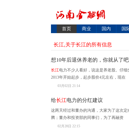
首页
商业
国内
国
长江,关于长江的所有信息
想10年后退休养老的，你就从了
长江
电力不少人看好，说这是养老股。仔细
2013年开始起步，起步股价4元左右，现在
03月02日 21:14
给
长江
电力的分红建议
这两天经过和董办的沟通，大家为了这次定
腾；董办和投资部的同事们，为了再融资
02月28日 22:15