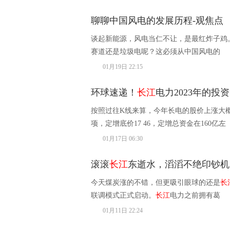
聊聊中国风电的发展历程-观焦点
谈起新能源，风电当仁不让，是最红炸子鸡
赛道还是垃圾电呢？这必须从中国风电的
01月19日 22:15
环球速递！
长江
电力2023年的投
按照过往K线来算，今年长电的股价上涨大概
项，定增底价17 46，定增总资金在160亿左
01月17日 06:30
滚滚
长江
东逝水，滔滔不绝印钞机
今天煤炭涨的不错，但更吸引眼球的还是
长
联调模式正式启动。
长江
电力之前拥有葛
01月11日 22:24