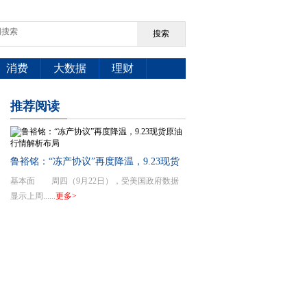
搜索
消费
大数据
理财
推荐
阅读
鲁裕铭：“冻产协议”再度降温，9.23现货
基本面 周四（9月22日），受美国政府数据
原油行情解析布局
显示上周......
更多>