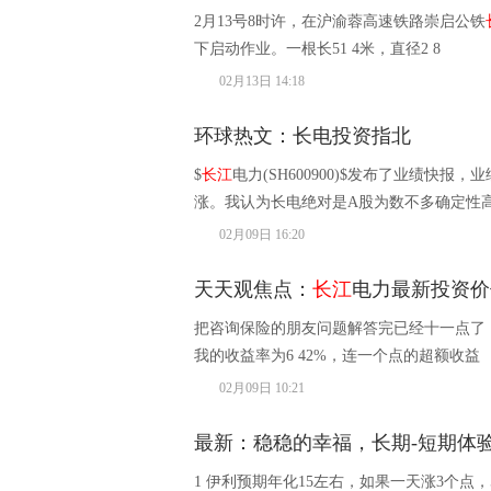
2月13号8时许，在沪渝蓉高速铁路崇启公铁
下启动作业。一根长51 4米，直径2 8
02月13日 14:18
环球热文：长电投资指北
$
长江
电力(SH600900)$发布了业绩
涨。我认为长电绝对是A股为数不多确定性
02月09日 16:20
天天观焦点：
长江
电力最新投资价
把咨询保险的朋友问题解答完已经十一点了，
我的收益率为6 42%，连一个点的超额收益
02月09日 10:21
最新：稳稳的幸福，长期-短期体
1 伊利预期年化15左右，如果一天涨3个点