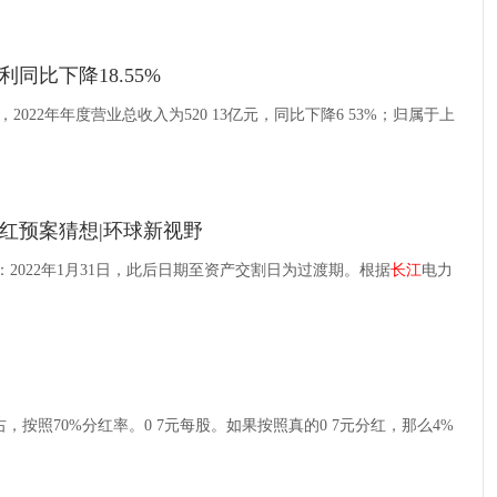
利同比下降18.55%
报，2022年年度营业总收入为520 13亿元，同比下降6 53%；归属于上
红预案猜想|环球新视野
准日：2022年1月31日，此后日期至资产交割日为过渡期。根据
长江
电力
约1元左右，按照70%分红率。0 7元每股。如果按照真的0 7元分红，那么4%