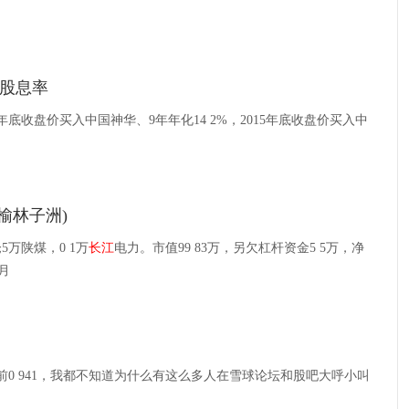
股息率
3年底收盘价买入中国神华、9年年化14 2%，2015年底收盘价买入中
榆林子洲)
万陕煤，0 1万
长江
电力。市值99 83万，另欠杠杆资金5 5万，净
月
前0 941，我都不知道为什么有这么多人在雪球论坛和股吧大呼小叫