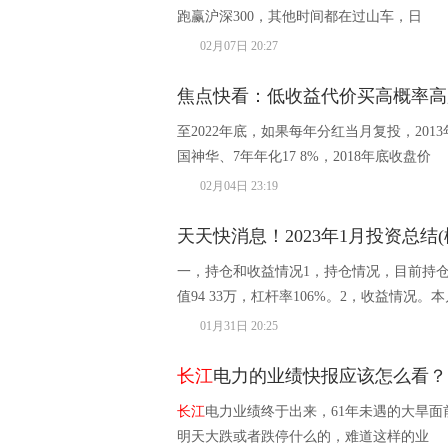
跑赢沪深300，其他时间都在过山车，日
02月07日 20:27
焦点快看：低收益代价买高概率高
至2022年底，如果每年分红当月复投，201
国神华、7年年化17 8%，2018年底收盘价
02月04日 23:19
天天快消息！2023年1月投资总结(
一，持仓和收益情况1，持仓情况，目前持仓5
值94 33万，杠杆率106%。2，收益情况。本
01月31日 20:25
长江
电力的业绩快报应该怎么看？
长江
电力业绩终于出来，61年未遇的大旱面
明天大跌或者跌停什么的，难道这样的业