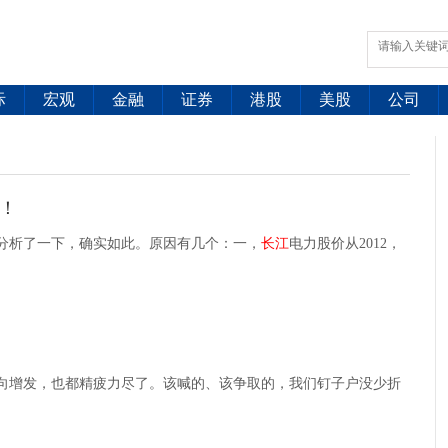
际
宏观
金融
证券
港股
美股
公司
吧！
分析了一下，确实如此。原因有几个：一，
长江
电力股价从2012，
向增发，也都精疲力尽了。该喊的、该争取的，我们钉子户没少折